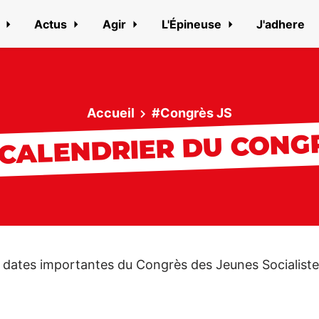
n
Actus
Agir
L'Épineuse
J'adhere
Accueil
#Congrès JS
 CALENDRIER DU CONG
s dates importantes du Congrès des Jeunes Socialiste