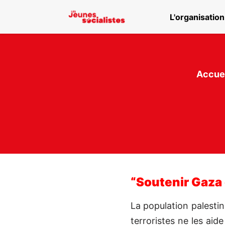
L'organisatio
Aller au menu principal
Accue
“Soutenir Gaza c
La population palesti
terroristes ne les ai