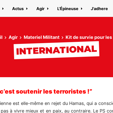
n
Actus
Agir
L'Épineuse
J'adhere
il
Agir
Materiel Militant
Kit de survie pour les 
INTERNATIONAL
’est soutenir les terroristes !”
nienne est elle-même en rejet du Hamas, qui a consci
de pas à vivre mieux et en paix, au contraire. Le PS